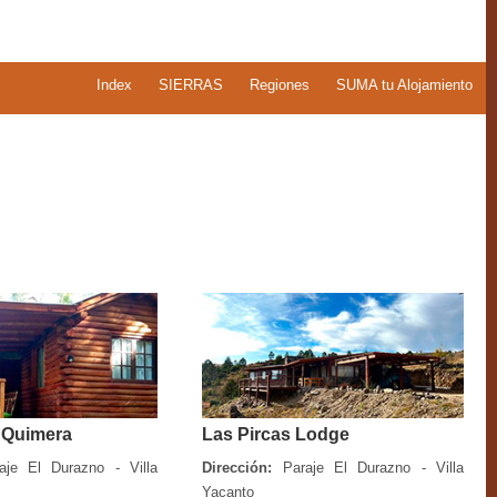
Index
SIERRAS
Regiones
SUMA tu Alojamiento
 Quimera
Las Pircas Lodge
je El Durazno - Villa
Dirección:
Paraje El Durazno - Villa
Yacanto