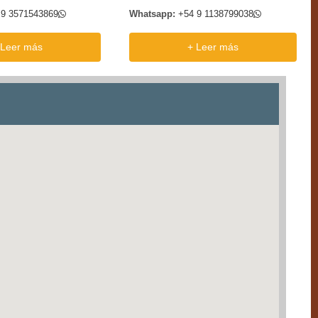
 9 3571543869
Whatsapp:
+54 9 1138799038
 Leer más
+ Leer más